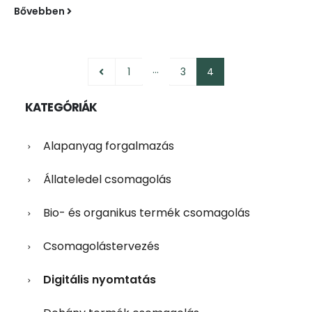
Bővebben
…
1
3
4
KATEGÓRIÁK
Alapanyag forgalmazás
Állateledel csomagolás
Bio- és organikus termék csomagolás
Csomagolástervezés
Digitális nyomtatás