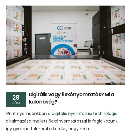
Digitális vagy flexónyomtatás? Mi a
28
különbség?
JÚN
IPrint nyomdánkban
a digitális nyomtatási technológia
alkalmazása mellett flexónyomtatással is foglalkozunk,
így gyakran felmerül a kérdés, hogy mi a...