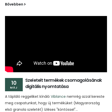
Bővebben
Szeletelt termékek csomagolásának
10
digitális nyomtatása
MÁJ
A tápláló reggeliket kínáló
Viblance
nemrég azzal kereste
meg csapatunkat, hogy új terméküket (Magyarország
első granola szeletét) ízléses "köntössel"...