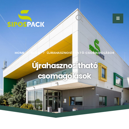
HOME
BLOG
ÚJRAHASZNOSÍTHATÓ CSOMAGOLÁSOK
Újrahasznosítható
csomagolások