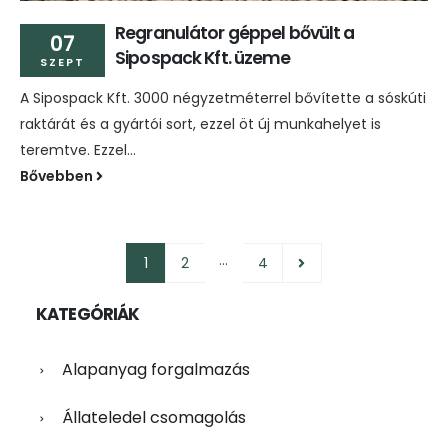
Regranulátor géppel bővült a
07
Sipospack Kft. üzeme
SZEPT
A Sipospack Kft. 3000 négyzetméterrel bővítette a sóskúti
raktárát és a gyártói sort, ezzel öt új munkahelyet is
teremtve. Ezzel...
Bővebben
…
1
2
4
KATEGÓRIÁK
Alapanyag forgalmazás
Állateledel csomagolás