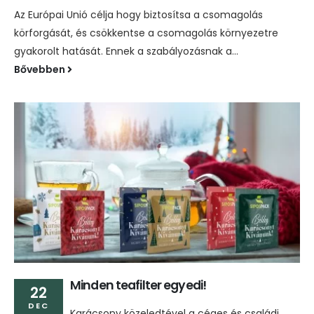
Az Európai Unió célja hogy biztosítsa a csomagolás
körforgását, és csökkentse a csomagolás környezetre
gyakorolt ​​hatását. Ennek a szabályozásnak a...
Bővebben
Minden teafilter egyedi!
22
DEC
Karácsony közeledtével a céges és családi