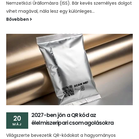
Nemzetközi Űrállomásra (ISS). Bár kevés személyes dolgot
vihet magával, nála lesz egy különleges...
Bővebben
2027-ben jön a QR kód az
20
élelmiszeripari csomagolásokra
MÁJ
Világszerte bevezetik QR-kódokat a hagyományos