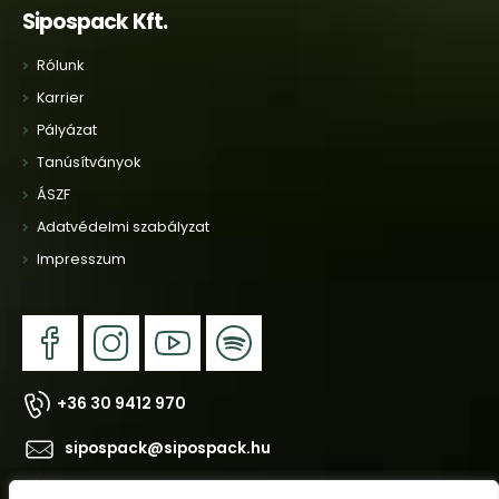
Sipospack Kft.
Rólunk
Karrier
Pályázat
Tanúsítványok
ÁSZF
Adatvédelmi szabályzat
Impresszum
+36 30 9412 970
sipospack@sipospack.hu
2038 Sóskút, Ipari Park, Jedlik Ányos u. 10.