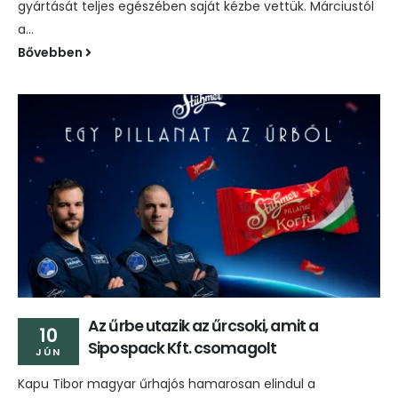
gyártását teljes egészében saját kézbe vettük. Márciustól
a...
Bővebben
Az űrbe utazik az űrcsoki, amit a
10
Sipospack Kft. csomagolt
JÚN
Kapu Tibor magyar űrhajós hamarosan elindul a