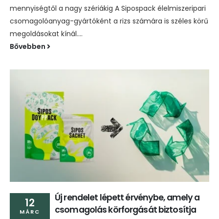
mennyiségtől a nagy szériákig A Sipospack élelmiszeripari
csomagolóanyag-gyártóként a rizs számára is széles körű
megoldásokat kínál....
Bővebben
Új rendelet lépett érvénybe, amely a
12
csomagolás körforgását biztosítja
MÁRC