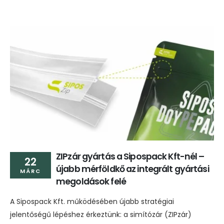
ZIPzár gyártás a Sipospack Kft-nél –
22
újabb mérföldkő az integrált gyártási
MÁRC
megoldások felé
A Sipospack Kft. működésében újabb stratégiai
jelentőségű lépéshez érkeztünk: a simítózár (ZIPzár)