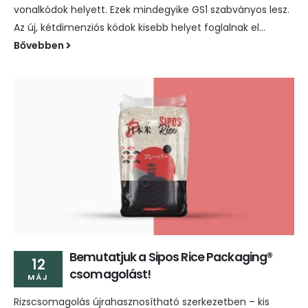
vonalkódok helyett. Ezek mindegyike GS1 szabványos lesz.
Az új, kétdimenziós kódok kisebb helyet foglalnak el...
Bővebben
Bemutatjuk a Sipos Rice Packaging®
12
csomagolást!
MÁJ
Rizscsomagolás újrahasznosítható szerkezetben – kis