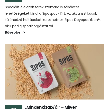
Speciális élelemiszerek számára is tökéletes
lehetőségeket kínál a Sipospack Kft. Az akvarisztikusok
különböző haltápokat kereshetnek Sipos Doyppackban®,
akik pedig sporthorgászattal...
Bővebben
„Mindenki zab/ál” – Milyen