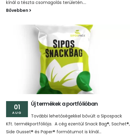
kínál a tészta csomagolás területén....
Bővebben
Új termékek a portfólióban
01
AUG
További lehetőségekkel bővült a Sipospack
Kft. termékportfóliója. A cég ezentúl Snack Bag®, Sachet®,
Side Gusset® és Paper® formátumot is kínál...