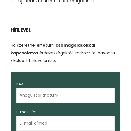
Újrahasznosítható csomagolások
HÍRLEVÉL
Ha szeretnél értesülni
csomagolásokkal
kapcsolatos
érdekességekről, iratkozz fel havonta
kiküldött hírlevelünkre:
Név:
E-mail cím: