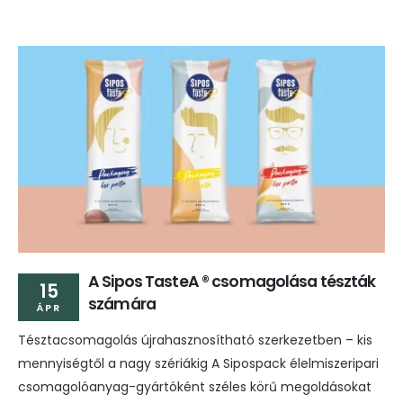
A Sipos TasteA ® csomagolása tészták
15
számára
ÁPR
Tésztacsomagolás újrahasznosítható szerkezetben – kis
mennyiségtől a nagy szériákig A Sipospack élelmiszeripari
csomagolóanyag-gyártóként széles körű megoldásokat