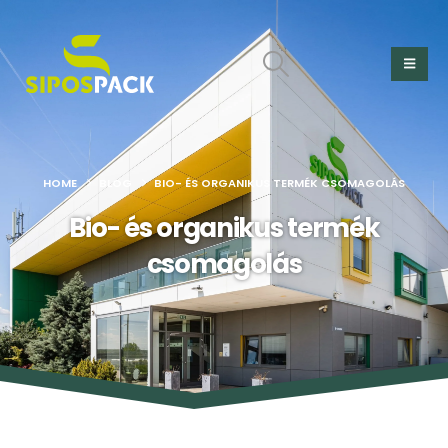
HOME
BLOG
BIO- ÉS ORGANIKUS TERMÉK CSOMAGOLÁS
Bio- és organikus termék
csomagolás