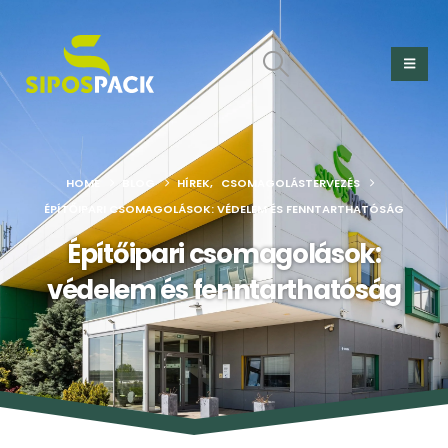
HOME
BLOG
HÍREK
,
CSOMAGOLÁSTERVEZÉS
ÉPÍTŐIPARI CSOMAGOLÁSOK: VÉDELEM ÉS FENNTARTHATÓSÁG
Építőipari csomagolások:
védelem és fenntarthatóság