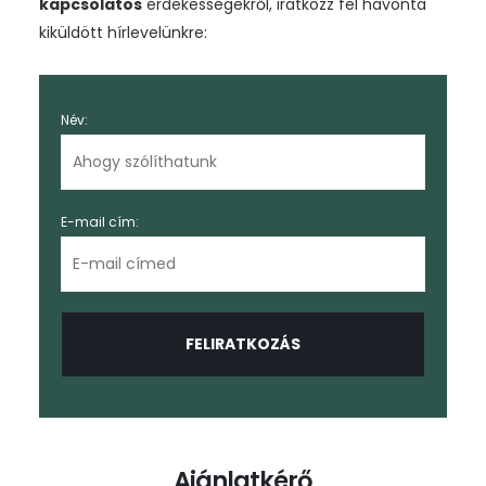
kapcsolatos
érdekességekről, iratkozz fel havonta
kiküldött hírlevelünkre:
Név:
E-mail cím:
Ajánlatkérő