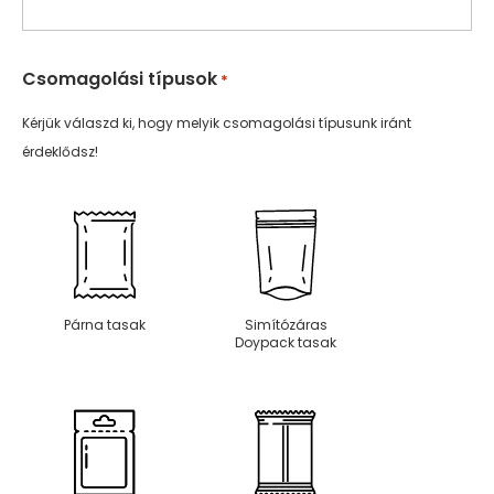
Csomagolási típusok
*
Kérjük válaszd ki, hogy melyik csomagolási típusunk iránt
érdeklődsz!
Párna tasak
Simítózáras
Doypack tasak