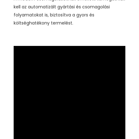
kell az automatizált gyártási és csomagolási
folyamatokat is, biztosítva a gyors és
költséghatékony termelést.