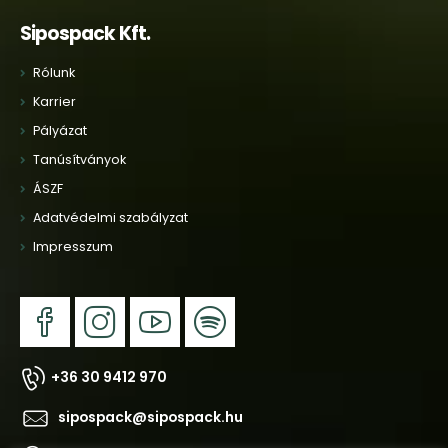
Sipospack Kft.
Rólunk
Karrier
Pályázat
Tanúsítványok
ÁSZF
Adatvédelmi szabályzat
Impresszum
+36 30 9412 970
sipospack@sipospack.hu