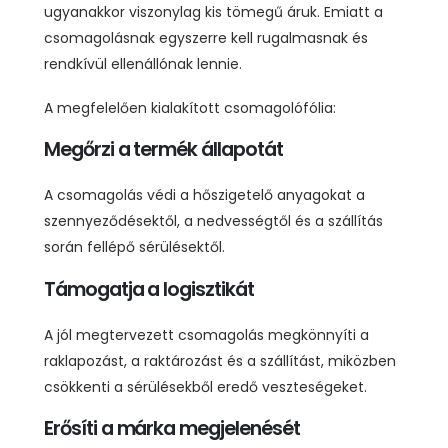
ugyanakkor viszonylag kis tömegű áruk. Emiatt a
csomagolásnak egyszerre kell rugalmasnak és
rendkívül ellenállónak lennie.
A megfelelően kialakított csomagolófólia:
Megőrzi a termék állapotát
A csomagolás védi a hőszigetelő anyagokat a
szennyeződésektől, a nedvességtől és a szállítás
során fellépő sérülésektől.
Támogatja a logisztikát
A jól megtervezett csomagolás megkönnyíti a
raklapozást, a raktározást és a szállítást, miközben
csökkenti a sérülésekből eredő veszteségeket.
Erősíti a márka megjelenését