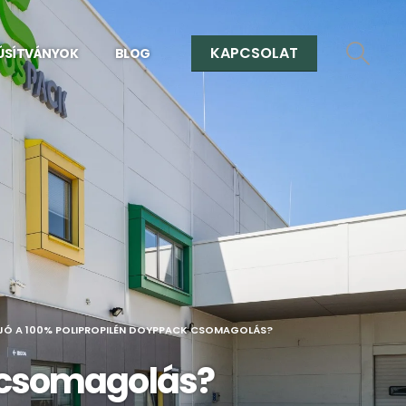
KAPCSOLAT
ÚSÍTVÁNYOK
BLOG
 JÓ A 100% POLIPROPILÉN DOYPPACK CSOMAGOLÁS?
k csomagolás?