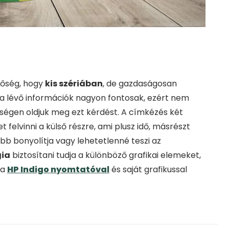
tőség, hogy
kis szériában
, de gazdaságosan
jta lévő információk nagyon fontosak, ezért nem
ségen oldjuk meg ezt kérdést. A címkézés két
felvinni a külső részre, ami plusz idő, másrészt
bb bonyolítja vagy lehetetlenné teszi az
gia
biztosítani tudja a különböző grafikai elemeket,
 a
HP Indigo nyomtatóval
és saját grafikussal