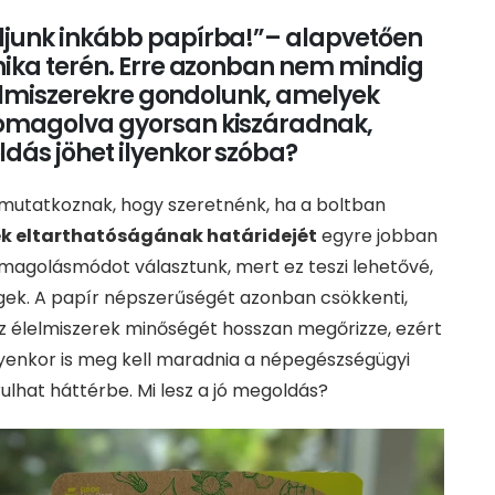
junk inkább papírba!”– alapvetően
ika terén. Erre azonban nem mindig
lelmiszerekre gondolunk, amelyek
omagolva gyorsan kiszáradnak,
ás jöhet ilyenkor szóba?
mutatkoznak, hogy szeretnénk, ha a boltban
ek eltarthatóságának határidejét
egyre jobban
omagolásmódot választunk, mert ez teszi lehetővé,
gek. A papír népszerűségét azonban csökkenti,
 élelmiszerek minőségét hosszan megőrizze, ezért
lyenkor is meg kell maradnia a népegészségügyi
lhat háttérbe. Mi lesz a jó megoldás?