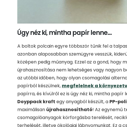
Úgy néz ki, mintha papír lenne…
A boltok polcain egyre többször tűnik fel a talpa
azonban alaposabban szemügyre vesszük, kiderül,
középen pedig műanyag. Ezzel az a gond, hogy 
újrahasznosítása nem lehetséges vagy nagyon bon
az utóbbi időben, hogy olyan csomagolási altern
papírból készülnek,
megfelelnek a környezet
papírra, és kívülről ez is úgy néz ki, mintha papír
Doyppack kraft
egy anyagból készült, a
PP-pol
maximálisan
újrahasznosítható
! Az egynemű t
csomagolóanyagok körforgásba terelését, reciklá
terhelését, illetve ökológiai lábnyomunkat. Ez 