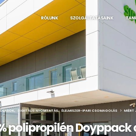
RÓLUNK
SZOLGÁLTATÁSAINK
TAN
OLÁSOK
,
DIGITÁLIS NYOMTATÁS
,
ÉLELMISZER-IPARI CSOMAGOLÁS
MIÉRT
00% polipropilén Doyppac