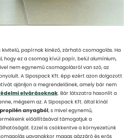
s kivitelű, papírnak kinéző, zárható csomagolás. Ha
 hogy ez a csomag kívül papír, belül alumínium,
mivel nem egynemű csomagolásról van szó, az
yolult. A Sipospack Kft. épp ezért azon dolgozott
atívát ajánljon a megrendelőinek, amely bár nem
védelmi elvárásoknak
. Bár látszatra hasonlít a
 lenne, mégsem az. A Sipospack Kft. által kínál
ipropilén anyagból
, s mivel egynemű,
ermékeink előállításával támogatjuk a
lhatóságát. Ezzel is csökkentve a környezetünk
a csomagolás ugyanakkor magas gázzáró és erős