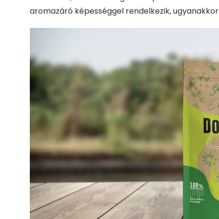
aromazáró képességgel rendelkezik, ugyanakkor