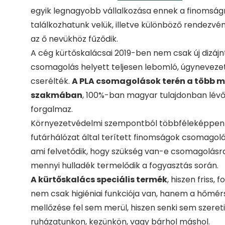
egyik legnagyobb vállalkozása ennek a finomságn
találkozhatunk velük, illetve különböző rendezvé
az ő nevükhöz fűződik.
A cég kürtőskalácsai 2019-ben nem csak új dizá
csomagolás helyett teljesen lebomló, úgynevezett
cserélték.
A PLA csomagolások terén a több m
szakmában
, 100%-ban magyar tulajdonban lévő
forgalmaz.
Környezetvédelmi szempontból többféleképpen is
futárhálózat által terített finomságok csomagolá
ami felvetődik, hogy szükség van-e csomagolásr
mennyi hulladék termelődik a fogyasztás során.
A kürtőskalács speciális termék
, hiszen friss
nem csak higiéniai funkciója van, hanem a hőmérs
mellőzése fel sem merül, hiszen senki sem szere
ruházatunkon, kezünkön, vagy bárhol máshol.