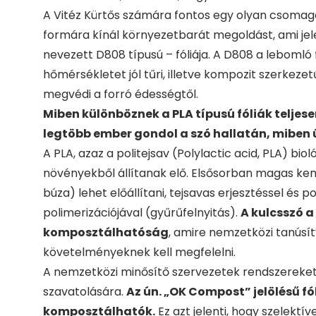
A Vitéz Kürtős számára fontos egy olyan csomago
formára kínál környezetbarát megoldást, ami je
nevezett D808 típusú – fóliája. A D808 a lebomló 
hőmérsékletet jól tűri, illetve kompozit szerkez
megvédi a forró édességtől.
Miben különböznek a PLA típusú fóliák teljese
legtöbb ember gondol a szó hallatán, miben ú
A PLA, azaz a politejsav (Polylactic acid, PLA) bi
növényekből állítanak elő. Elsősorban magas kem
búza) lehet előállítani, tejsavas erjesztéssel és p
polimerizációjával (gyűrűfelnyitás).
A kulcsszó a
komposztálhatóság
, amire nemzetközi tanúsít
követelményeknek kell megfelelni.
A nemzetközi minősítő szervezetek rendszereket
szavatolására.
Az ún. „OK Compost” jelölésű fó
komposztálhatók.
Ez azt jelenti, hogy szelektí