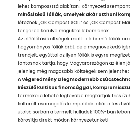
lehet komposzttá alakítani. Környezeti szempo
minősítésű fóliák, amelyek akár otthoni ko
léteznek „OK Compost SOIL” és „OK Compost Marine
tengerbe kerülve maguktól lebomlanak.
Az előállítási költségek miatt a lebomló fóliák 
hagyományos fóliák árát, de a megnövekedő igény
trendjeit, egyúttal az ilyen fóliák is egyre megfi
fontosnak tartja, hogy Magyarországon az élen já
jelenleg még magasabb költségek sem jelenthet
A végeredmény a legmodernebb csúcstechno
készülő kultikus finomsággal, kompromisszu
termékei a lehető legtovább megtartják friss íz
kulturált csomagolás kompatibilis akár a fesztiv
utolsó sorban a termelt hulladék 100%-ban leboml
károsítja direkt módon környezetünket!