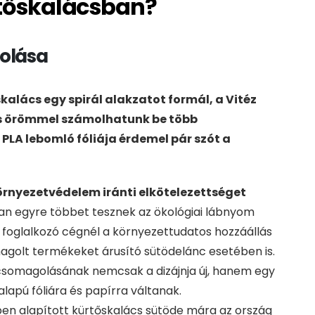
rtőskalácsban?
golása
kalács egy spirál alakzatot formál, a Vitéz
s örömmel számolhatunk be több
PLA lebomló fóliája érdemel pár szót a
örnyezetvédelem iránti elkötelezettséget
osan egyre többet tesznek az ökológiai lábnyom
foglalkozó cégnél a környezettudatos hozzáállás
agolt termékeket árusító sütödelánc esetében is.
 csomagolásának nemcsak a dizájnja új, hanem egy
alapú fóliára és papírra váltanak.
n alapított kürtőskalács sütöde mára az ország