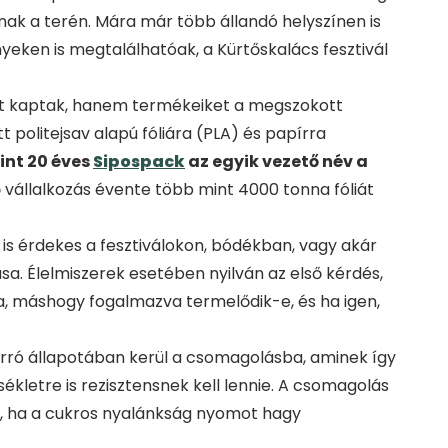
ak a terén. Mára már több állandó helyszínen is
nyeken is megtalálhatóak, a Kürtőskalács fesztivál
jnt kaptak, hanem termékeiket a megszokott
 politejsav alapú fóliára (PLA) és papírra
int 20 éves
Sipospack
az egyik vezető név a
 vállalkozás évente több mint 4000 tonna fóliát
 érdekes a fesztiválokon, bódékban, vagy akár
sa. Élelmiszerek esetében nyilván az első kérdés,
a, máshogy fogalmazva termelődik-e, és ha igen,
, forró állapotában kerül a csomagolásba, aminek így
ékletre is rezisztensnek kell lennie. A csomagolás
ti, ha a cukros nyalánkság nyomot hagy