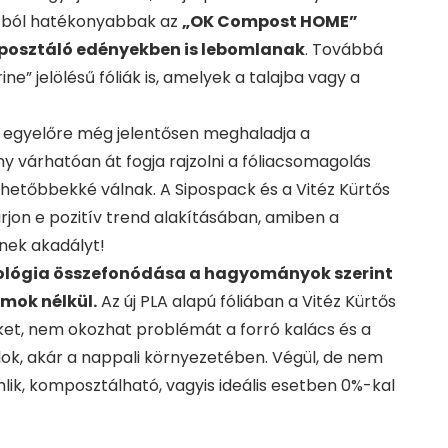
ntból hatékonyabbak az
„OK Compost HOME”
mposztáló edényekben is lebomlanak
. Továbbá
” jelölésű fóliák is, amelyek a talajba vagy a
ára egyelőre még jelentősen meghaladja a
 várhatóan át fogja rajzolni a fóliacsomagolás
zethetőbbekké válnak. A Sipospack és a Vitéz Kürtős
rjon e pozitív trend alakításában, amiben a
nek akadályt!
lógia összefonódása a hagyományok szerint
mok nélkül.
Az új PLA alapú fóliában a Vitéz Kürtős
üket, nem okozhat problémát a forró kalács és a
álok, akár a nappali környezetében. Végül, de nem
ik, komposztálható, vagyis ideális esetben 0%-kal