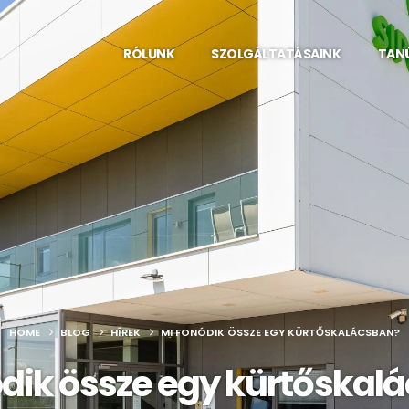
RÓLUNK
SZOLGÁLTATÁSAINK
TAN
HOME
BLOG
HÍREK
MI FONÓDIK ÖSSZE EGY KÜRTŐSKALÁCSBAN?
ódik össze egy kürtőskal