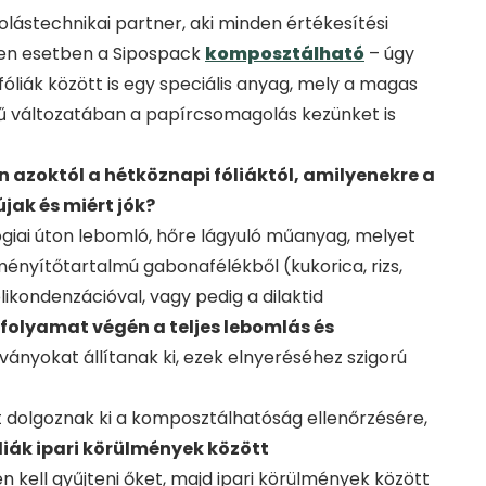
lástechnikai partner, aki minden értékesítési
len esetben a Sipospack
komposztálható
– úgy
fóliák között is egy speciális anyag, mely a magas
etű változatában a papírcsomagolás kezünket is
n azoktól a hétköznapi fóliáktól, amilyenekre a
jak és miért jók?
ológiai úton lebomló, hőre lágyuló műanyag, melyet
ényítőtartalmú gabonafélékből (kukorica, rizs,
olikondenzációval, vagy pedig a dilaktid
 folyamat végén a teljes lebomlás és
ványokat állítanak ki, ezek elnyeréséhez szigorú
 dolgoznak ki a komposztálhatóság ellenőrzésére,
liák ipari körülmények között
ven kell gyűjteni őket, majd ipari körülmények között