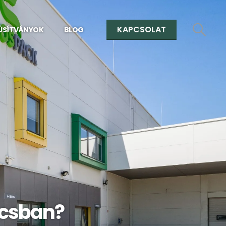
KAPCSOLAT
ÚSÍTVÁNYOK
BLOG
ácsban?