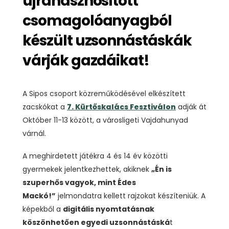
újrahasznosított
csomagolóanyagból
készült uzsonnástáskák
várják gazdáikat!
A Sipos csoport közreműködésével elkészített
zacskókat a
7. Kürtőskalács Fesztiválon
adják át
Október 11-13 között, a városligeti Vajdahunyad
várnál.
A meghirdetett játékra 4 és 14 év közötti
gyermekek jelentkezhettek, akiknek
„Én is
szuperhős vagyok, mint Édes
Mackó!”
jelmondatra kellett rajzokat készíteniük. A
képekből a
digitális nyomtatásnak
köszönhetően egyedi uzsonnástáská
t