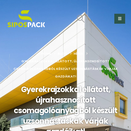
HOME
BLOG
HÍREK
GYEREKRAJZOKKAL ELLÁTOTT, ÚJRAHASZNOSÍTOTT
CSOMAGOLÓANYAGBÓL KÉSZÜLT UZSONNÁSTÁSKÁK VÁRJÁK
GAZDÁIKAT!
Gyerekrajzokkal ellátott,
újrahasznosított
csomagolóanyagból készült
uzsonnástáskák várják