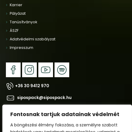
Karrier
Pályázat
Tanúsítványok
ÁSZF
Adatvédelmi szabályzat
Impresszum
+36 30 9412 970
sipospack@sipospack.hu
2038 Sóskút, Ipari Park, Jedlik Ányos u. 10.
Fontosnak tartjuk adatainak védelmét
A böngészési élmény fokozása, a személyre szabott