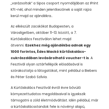
„varázsoltak” a Sipos csoport nyomdájában az IPrint
Kft-nél, ahol minden jelentkezőnek a saját rajza
kerül majd az ajándékra..
Az elkészült zacskókat Budapesten, a
Városligetben, október 11-13. között, a 7.
Kürtőskalács Fesztiválon lehet majd
átvenni.
Ezekhez még ajándékba adnak egy
1000 forintos, Édes Mackó kürtőskalács-
cukrászdában levásárolható voucher-t is
. A
Fesztivál olyan sztárfellépők előadásával is
szórakoztatja a látogatókat, mint például a Biebers
és Péter Szabó Szilvia.
A Kürtőskalács Fesztivál évről évre bővülő
környezettudatos megoldásaival is igyekszik
támogatni a zöld életmódváltást. Idén például, már
a kürtőskalácsstandok fele is növényi alapú,