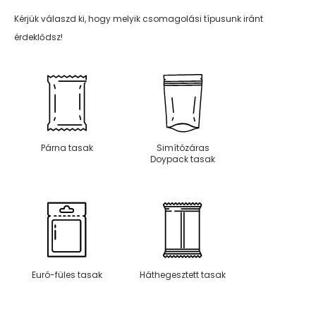
Kérjük válaszd ki, hogy melyik csomagolási típusunk iránt
érdeklődsz!
Párna tasak
Simítózáras
Doypack tasak
Euró-füles tasak
Háthegesztett tasak