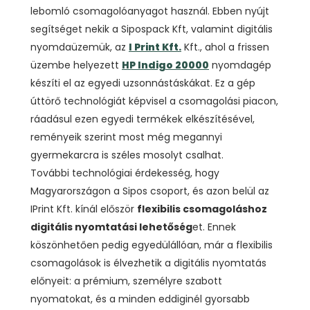
lebomló csomagolóanyagot használ. Ebben nyújt
segítséget nekik a Sipospack Kft, valamint digitális
nyomdaüzemük, az
I Print Kft.
Kft., ahol a frissen
üzembe helyezett
HP Indigo 20000
nyomdagép
készíti el az egyedi uzsonnástáskákat. Ez a gép
úttörő technológiát képvisel a csomagolási piacon,
ráadásul ezen egyedi termékek elkészítésével,
reményeik szerint most még megannyi
gyermekarcra is széles mosolyt csalhat.
További technológiai érdekesség, hogy
Magyarországon a Sipos csoport, és azon belül az
IPrint Kft. kínál először
flexibilis csomagoláshoz
digitális nyomtatási lehetőség
et. Ennek
köszönhetően pedig egyedülállóan, már a flexibilis
csomagolások is élvezhetik a digitális nyomtatás
előnyeit: a prémium, személyre szabott
nyomatokat, és a minden eddiginél gyorsabb