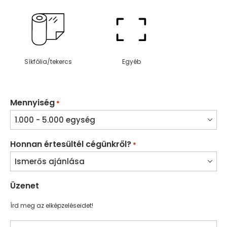
Síkfólia/tekercs
Egyéb
Mennyiség
*
Honnan értesültél cégünkről?
*
Üzenet
Írd meg az elképzeléseidet!